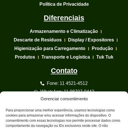
Política de Privacidade
Diferenciais
Armazenamento e Climatização
Descarte de Resíduos
Display / Expositores
Higienização para Carregamento
Produção
Produtos
Transporte e Logística
Tuk Tuk
Contato
Fone: 11 4521-4512
WhatsApp: 11 98707-0442
Gerenciar consentimento
E-mail: comercial@bananaswilson.com.br
Rod. Adail Eduardo Gutt, 1008 Várzea Paulista - SP
Para proporcionar uma melhor experiência, usamos tecnologias como
cookies para armazenar e/ou acessar informações do dispositivo. O
Atendimento
consentimento com essas tecnologias nos permite processar dados como
comportamento da navegação ou IDs exclusivos neste site. O não